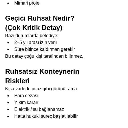
Mimari proje
Geçici Ruhsat Nedir? 
(Çok Kritik Detay)
Bazı durumlarda belediye:
2–5 yıl arası izin verir
Süre bitince kaldırman gerekir
Bu detay çoğu kişi tarafından bilinmez.
Ruhsatsız Konteynerin 
Riskleri
Kısa vadede ucuz gibi görünür ama:
Para cezası
Yıkım kararı
Elektrik / su bağlanamaz
Hatta hukuki süreç başlatılabilir