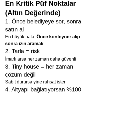
En Kritik Püf Noktalar 
(Altın Değerinde)
1. Önce belediyeye sor, sonra 
satın al
En büyük hata: 
Önce konteyner alıp 
sonra izin aramak
2. Tarla = risk
İmarlı arsa her zaman daha güvenli
3. Tiny house = her zaman 
çözüm değil
Sabit durursa yine ruhsat ister
4. Altyapı bağlatıyorsan %100 
ruhsat al
Elektrik/su = resmi yapı kabulü
5. Komşu faktörünü hafife alma
Şikayet = süreç başlar