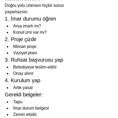
Doğru yolu izlersen hiçbir sorun 
yaşamazsın.
1. İmar durumu öğren
Arsa imarlı mı?
Konut izni var mı?
2. Proje çizdir
Mimari proje
Vaziyet planı
3. Ruhsat başvurusu yap
Belediyeye teslim edilir
Onay alınır
4. Kurulum yap
Artık yasal
Gerekli belgeler:
Tapu
İmar durum belgesi
Zemin etüdü