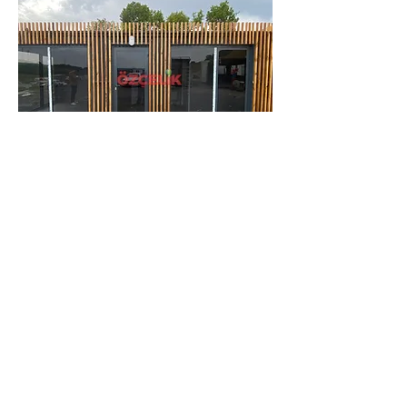
21 m² Modern Ev Konteyner 200x700
Ahşap Pergole Cepheli 1+1