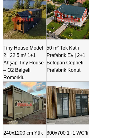
Tiny House Model
50 m² Tek Katlı
2 | 22,5 m² 1+1
Prefabrik Ev | 2+1
Ahşap Tiny House
Betopan Cepheli
– O2 Belgeli
Prefabrik Konut
Römorklu
240x1200 cm Yük
300x700 1+1 WC’li