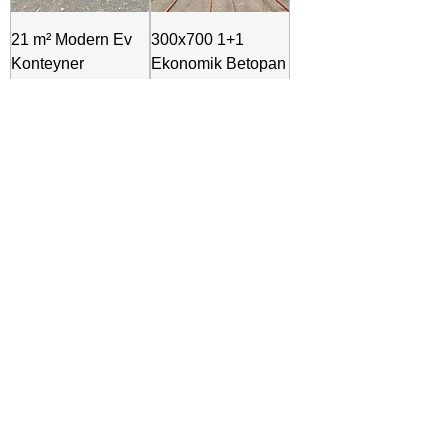
21 m² Modern Ev
300x700 1+1
Konteyner
Ekonomik Betopan
200x700 Ahşap
Ev Yaşam
Pergole Cepheli
Konteyneri – WC
1+1
ve Mutfak Dahil
300x700 1+1 WC’li
300x900 1+1
Yaşam Konteyner
Modern Yaşam ve
– 6 cm Yalıtımlı
Ofis Konteyner
Betopan Dış
Cephe