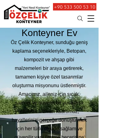
+90 533 500 53 10
Konteyner Ev
Öz Çelik Konteyner, sunduğu geniş
kaplama seçenekleriyle, Betopan,
kompozit ve ahşap gibi
malzemeleri bir araya getirerek,
tamamen kişiye özel tasarımlar
oluşturma misyonunu üstlenmiştir.
Amacımız, aileniz için sıcak,
samimi ve güvenli bir yuva inşa
etmektir. Uzman kadromuz,
hayallerinizi gerçeğe dönüştürmek
için her türlü ölçüde sağlam ve
güvenilir yapı üretme becerisine