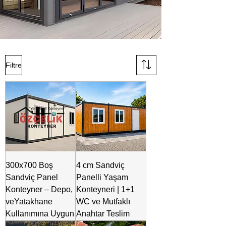
Filtre
300x700 Boş
4 cm Sandviç
Sandviç Panel
Panelli Yaşam
Konteyner – Depo,
Konteyneri | 1+1
veYatakhane
WC ve Mutfaklı
Kullanımına Uygun
Anahtar Teslim