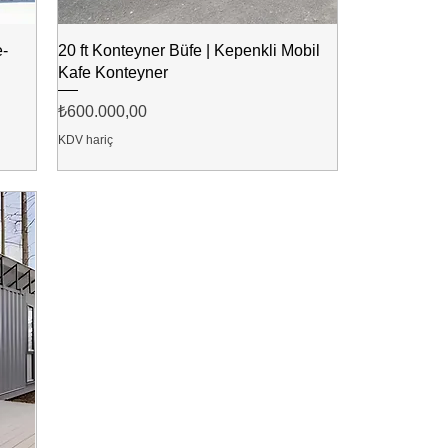
e-
20 ft Konteyner Büfe | Kepenkli Mobil
Kafe Konteyner
Fiyat
₺600.000,00
KDV hariç