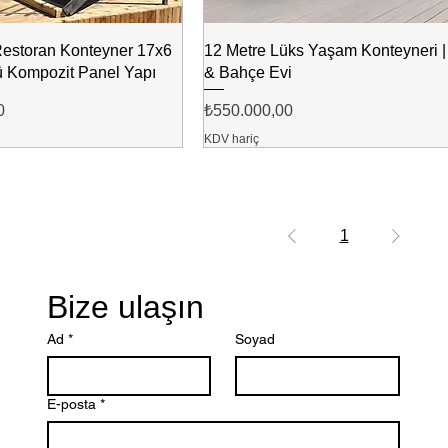
 Restoran Konteyner 17x6
12 Metre Lüks Yaşam Konteyneri 
ü Kompozit Panel Yapı
& Bahçe Evi
Fiyat
0
₺550.000,00
KDV hariç
1
Bize ulaşın
Ad
*
Soyad
E-posta
*