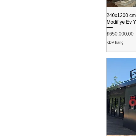
240x1200 cm
Modifiye Ev 
Fiyat
₺650.000,00
KDV hariç