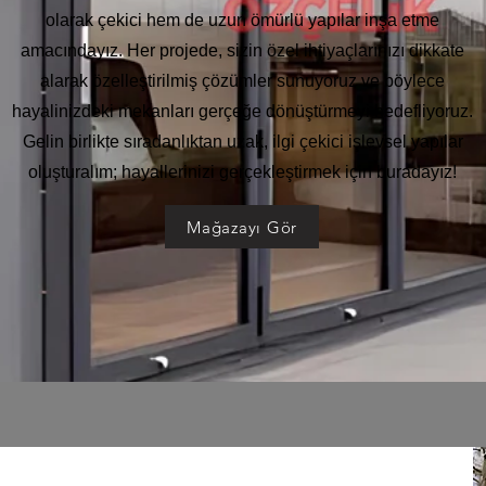
olarak çekici hem de uzun ömürlü yapılar inşa etme
amacındayız. Her projede, sizin özel ihtiyaçlarınızı dikkate
alarak özelleştirilmiş çözümler sunuyoruz ve böylece
hayalinizdeki mekanları gerçeğe dönüştürmeyi hedefliyoruz.
Gelin birlikte sıradanlıktan uzak, ilgi çekici işlevsel yapılar
oluşturalım; hayallerinizi gerçekleştirmek için buradayız!
Mağazayı Gör