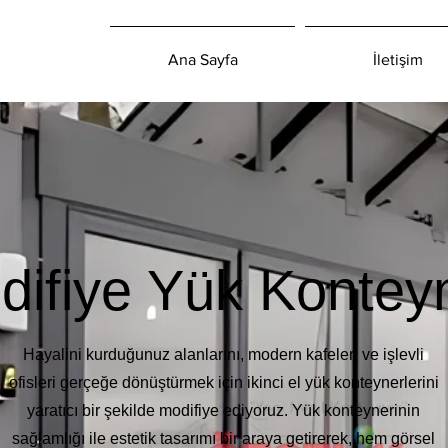
Ana Sayfa
İletişim
difiye Yük Konteyn
Hayalini kurduğunuz alanlarını, modern kafeleri ve işlevli
ofisleri gerçeğe dönüştürmek için ikinci el yük konteynerlerini
yaratıcı bir şekilde modifiye ediyoruz. Yük konteynerinin
sağlamlığı ile estetik tasarımı bir araya getirerek, hem görsel