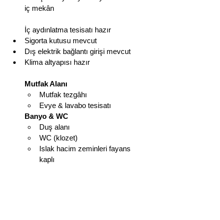
iç mekân
İç aydınlatma tesisatı hazır
Sigorta kutusu mevcut
Dış elektrik bağlantı girişi mevcut
Klima altyapısı hazır
Mutfak Alanı
Mutfak tezgâhı
Evye & lavabo tesisatı
Banyo & WC
Duş alanı
WC (klozet)
Islak hacim zeminleri fayans 
kaplı
Depolama
Sabit dolaplar ve raf sistemleri 
dahil
Isıtma Opsiyonu
Müşteri talebine göre soba 