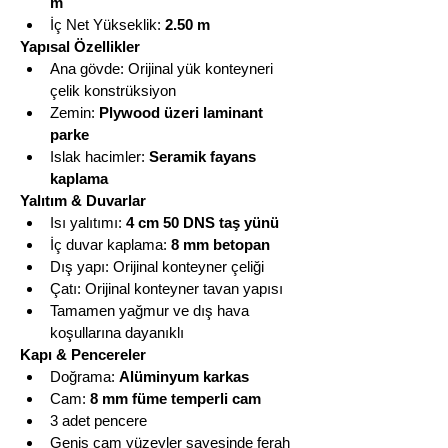
m
İç Net Yükseklik: 
2.50 m
Yapısal Özellikler
Ana gövde: Orijinal yük konteyneri 
çelik konstrüksiyon
Zemin: 
Plywood üzeri laminant 
parke
Islak hacimler: 
Seramik fayans 
kaplama
Yalıtım & Duvarlar
Isı yalıtımı: 
4 cm 50 DNS taş yünü
İç duvar kaplama: 
8 mm betopan
Dış yapı: Orijinal konteyner çeliği
Çatı: Orijinal konteyner tavan yapısı
Tamamen yağmur ve dış hava 
koşullarına dayanıklı
Kapı & Pencereler
Doğrama: 
Alüminyum karkas
Cam: 
8 mm füme temperli cam
3 adet pencere
Geniş cam yüzeyler sayesinde ferah 