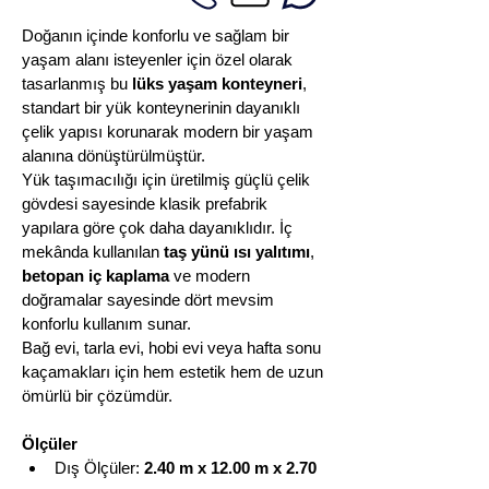
Doğanın içinde konforlu ve sağlam bir 
yaşam alanı isteyenler için özel olarak 
tasarlanmış bu 
lüks yaşam konteyneri
, 
standart bir yük konteynerinin dayanıklı 
çelik yapısı korunarak modern bir yaşam 
alanına dönüştürülmüştür.
Yük taşımacılığı için üretilmiş güçlü çelik 
gövdesi sayesinde klasik prefabrik 
yapılara göre çok daha dayanıklıdır. İç 
mekânda kullanılan 
taş yünü ısı yalıtımı
, 
betopan iç kaplama
 ve modern 
doğramalar sayesinde dört mevsim 
konforlu kullanım sunar.
Bağ evi, tarla evi, hobi evi veya hafta sonu 
kaçamakları için hem estetik hem de uzun 
ömürlü bir çözümdür.
Ölçüler
Dış Ölçüler: 
2.40 m x 12.00 m x 2.70 