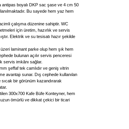
da antipas boyalı DKP sac şase ve 4 cm 50 
lanılmaktadır. Bu sayede hem yaz hem 
hacimli çalışma düzenine sahiptir. WC 
tmeleri için üretim, hazırlık ve servis 
tır. Elektrik ve su tesisatı hazır şekilde 
zeri laminant parke olup hem şık hem 
ephede bulunan açılır servis penceresi 
ik servis imkânı sağlar.
m şeffaf tek camlıdır ve geniş vitrin 
e avantajı sunar. Dış cephede kullanılan 
e sıcak bir görünüm kazandırarak 
tar.
etilen 300x700 Kafe Büfe Konteyner, hem 
zun ömürlü ve dikkat çekici bir ticari 