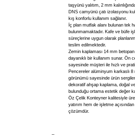
taşyünü yalıtım, 2 mm kalınlığın
DNS camyünü çatı izolasyonu kul
kış konforlu kullanım sağlanır.
İç plan mutfak alanı bulunan tek 
bulunmamaktadır. Kafe ve büfe işle
süreçlerine uygun olarak planlanmış
teslim edilmektedir.
Zemin kaplaması 14 mm betopan ü
dayanıklı bir kullanım sunar. Ön c
sayesinde müşteri ile hızlı ve prat
Pencereler alüminyum karkaslı 8 m
görünümü sayesinde ürün sergilem
dekoratif ahşap kaplama, doğal v
bulunduğu ortama estetik değer ka
Öz Çelik Konteyner kalitesiyle ür
yatırım hem de işletme açısından u
çözümdür.