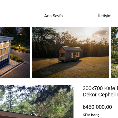
Ana Sayfa
İletişim
300x700 Kafe 
Dekor Cepheli 
Fi
₺450.000,00
KDV hariç