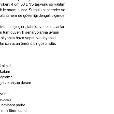
ırken; 4 cm 50 DNS taşyünü ısı yalıtımı 
r iç ortam sunar. Sürgülü pencereler ve 
olünü hem de güvenliği dengeli biçimde 
ini
, site girişleri, fabrika ve tesis alanları, 
eri tüm güvenlik senaryolarına uygun 
k altyapısı hazır yapısı ve dayanıklı 
lar için uzun ömürlü bir çözümdür.
alınlığı
kabini
kaplama
 gri ve ahşap desen
şyünü
etopan
 laminant parke
, 8 mm füme camlı