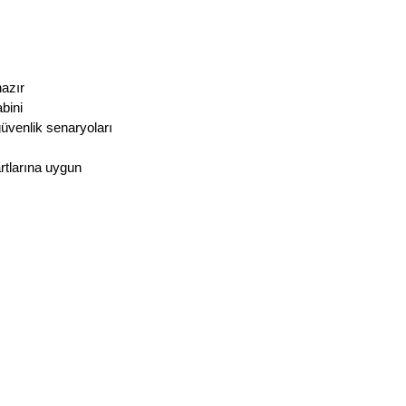
hazır
bini
üvenlik senaryoları
artlarına uygun