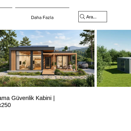
Ara...
Daha Fazla
ma Güvenlik Kabini |
x250
yat