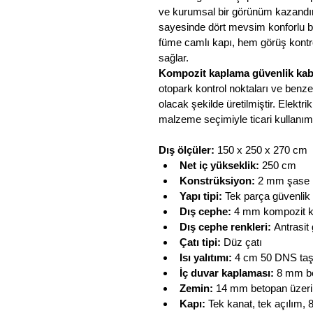
ve kurumsal bir görünüm kazandır
sayesinde dört mevsim konforlu bi
füme camlı kapı, hem görüş kontr
sağlar.
Kompozit kaplama güvenlik kab
otopark kontrol noktaları ve benz
olacak şekilde üretilmiştir. Elektri
malzeme seçimiyle ticari kullanım
Dış ölçüler:
 150 x 250 x 270 cm
Net iç yükseklik:
 250 cm
Konstrüksiyon:
 2 mm şase k
Yapı tipi:
 Tek parça güvenlik 
Dış cephe:
 4 mm kompozit 
Dış cephe renkleri:
 Antrasit
Çatı tipi:
 Düz çatı
Isı yalıtımı:
 4 cm 50 DNS ta
İç duvar kaplaması:
 8 mm b
Zemin:
 14 mm betopan üzeri
Kapı:
 Tek kanat, tek açılım