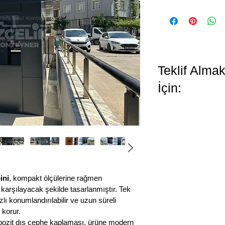
Teklif Alma
İçin:
ini
, kompakt ölçülerine rağmen 
 karşılayacak şekilde tasarlanmıştır. Tek 
ı konumlandırılabilir ve uzun süreli 
 korur.
mpozit dış cephe kaplaması, ürüne modern 